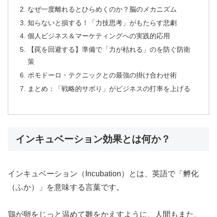
なぜ一度離れるとひらめくのか？脳のメカニズム
知らないと損する！「力技思考」がもたらす悲劇
個人ビジネス＆マーケティングへの実践的応用
【罠を回避する】準備で「力が枯れる」のを防ぐ防衛
策
ポモドーロ・テクニックとの最強の掛け合わせ術
まとめ：「戦略的サボり」がビジネスの打率を上げる
インキュベーション効果とは何か？
インキュベーション（Incubation）とは、英語で「孵化
（ふか）」を意味する言葉です。
鶏が卵をじっと温めて雛をかえすように、人間もまた、