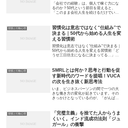
「会社での経験」は、個人で稼ぐ力にな
るのか？50代という節目を迎えると、
「このまま会社人生を続けるだけでいい
のだろうか？」という不安が頭をよぎる
ようになります。役職もキャリアも一通
り経験してきた。人並み以上に部下を育
習慣化は意志ではなく“仕組み”で
習慣と行動心理
て、業務もマネジメントし...
決まる｜50代から始める人生を変
える習慣術
習慣化は意志ではなく“仕組み”で決まる｜
50代から始める人生を変える習慣術「ど
うせ三日坊主になるに決まってる…」そ
んなふうに、自分にブレーキをかけてい
ませんか？何かを始めたいと思っても続
かない。忙しさに追われて、気づけば何
SMRLとは何か？思考と行動を促
習慣と行動心理
も変わらないまま毎...
す新時代のワードを提唱！VUCA
の次を生き抜く新思考法
いま、ビジネスパーソンの間で一つの大
きな働き方の変化が起きています。その
きっかけとなっているのが、「がんばる
（義務感や恐怖）」よりも「ものごとを
楽しむこと」を最優先にする生き方を提
案した、あるビジネス書のヒットです。
「完璧主義」を捨てた人からうま
習慣と行動心理
多くの人がその思想に共感...
くいく。インド流成功法則「ジュ
ガール」の衝撃