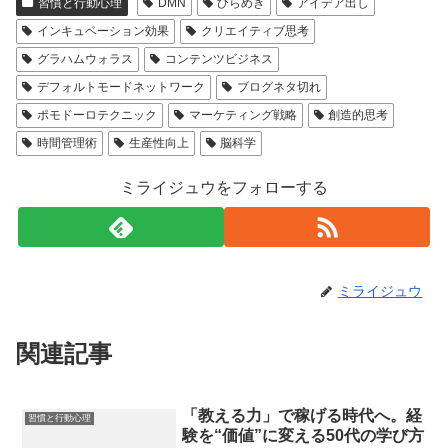
習慣と行動心理
DMN
ひらめき
アイデア出し
インキュベーション効果
クリエイティブ思考
グラハムウォラス
コンテンツビジネス
デフォルトモードネットワーク
ブログネタ切れ
ポモドーロテクニック
マーケティング戦略
創造的思考
時間管理術
生産性向上
脳科学
ミライジュウをフォローする
ミライジュウ
関連記事
「教える力」で稼げる時代へ。経
習慣と行動心理
験を“価値”に変える50代の学び方