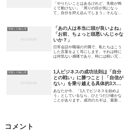
「やりたいことはあるけれど、失敗が怖
くて動けない」「周りの目が気になっ
て、自分を抑え込んでしまう」そんな悩
みを抱える私たち日本人に、今最も必要
な「思考のOS」があります。それが、
GoogleやMicrosoftのトップを数多く輩出
「あの人は本当に頭が良いよね」
習慣と行動心理
するインド...
「お前、ちょっと頭悪いんじゃな
いか？」
日常会話や職場の片隅で、私たちはこう
した言葉をよく耳にします。それは時に
は何気ない感嘆であり、時には軽い冗談
や、あるいは小さなしつけのような顔を
して現れます。私自身、これまで生きて
くる中で、こうした言葉が飛び交うシー
1人ビジネスの成功法則は「自分
習慣と行動心理
ンに何度も遭遇してきまし...
との戦い」に勝つこと｜「自信が
ない」を乗り越える具体的3ステ
ップ
あなたが今、「1人でビジネスを始めよ
う」としているなら、ひとつだけ確かな
ことがあります。成功のカギは、最新ノ
ウハウでも、SNS戦略でも、優れたマー
ケティングでもありません。成功のカギ
は、あなたが“自分との戦い”に勝てるかど
うか。多くの日本人...
コメント